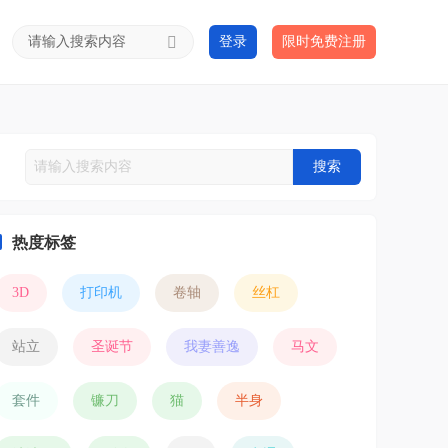
登录
限时免费注册
搜索
热度标签
3D
打印机
卷轴
丝杠
站立
圣诞节
我妻善逸
马文
套件
镰刀
猫
半身