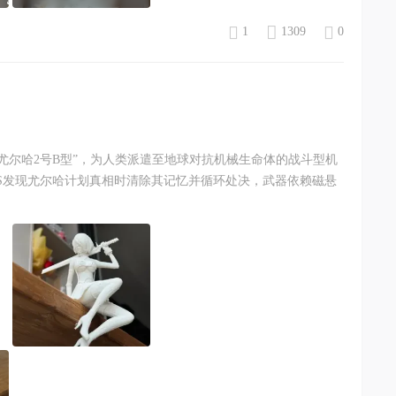
1
1309
0
尤尔哈2号B型”，为人类派遣至地球对抗机械生命体的战斗型机
9S发现尤尔哈计划真相时清除其记忆并循环处决，武器依赖磁悬