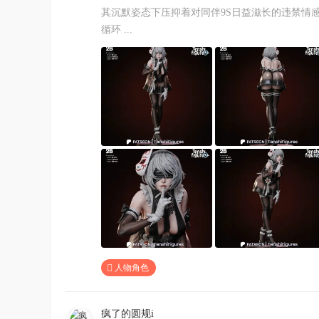
其沉默姿态下压抑着对同伴9S日益滋长的违禁情
循环 ...
人物角色
疯了的圆规i