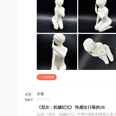
人物角色
失傲
2025-12-6
《尼尔：机械纪元》 性感女仆装的2B
2B是《尼尔：机械纪元》中寄叶部队的精英人造