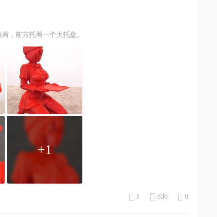
跪着，前方托着一个大托盘。
+1
1
830
0