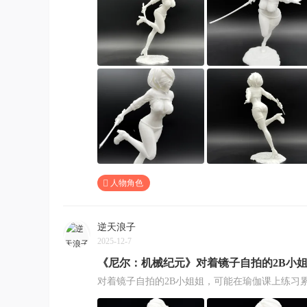
人物角色
逆天浪子
2025-12-7
《尼尔：机械纪元》对着镜子自拍的2B小
对着镜子自拍的2B小姐姐，可能在瑜伽课上练习