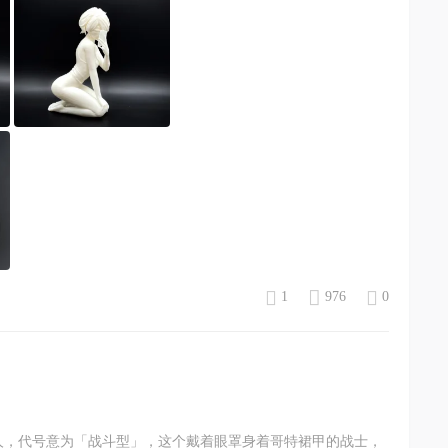
1
976
0
人，代号意为「战斗型」，这个戴着眼罩身着哥特裙甲的战士，