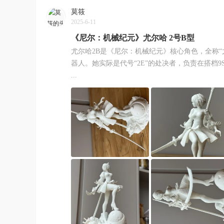
莫筱
2025-6-11
《尼尔：机械纪元》尤尔哈 2号B型
尤尔哈2B是《尼尔：机械纪元》核心角色，全称“
器人。她实际是代号“2E”的处决者，负责在搭档
...