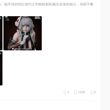
感。她手持的纯白契约之剑能斩裂机械生命体的核心，却斩不断
1
1430
0