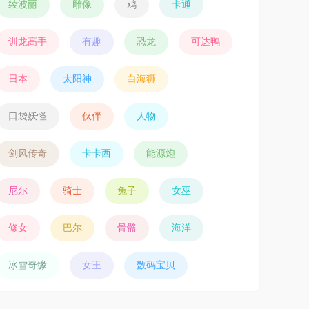
绫波丽
雕像
鸡
卡通
训龙高手
有趣
恐龙
可达鸭
日本
太阳神
白海狮
口袋妖怪
伙伴
人物
剑风传奇
卡卡西
能源炮
尼尔
骑士
兔子
女巫
修女
巴尔
骨骼
海洋
冰雪奇缘
女王
数码宝贝