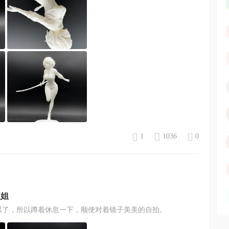
1
1036
0
姐姐
累了，所以蹲着休息一下，顺便对着镜子美美的自拍。