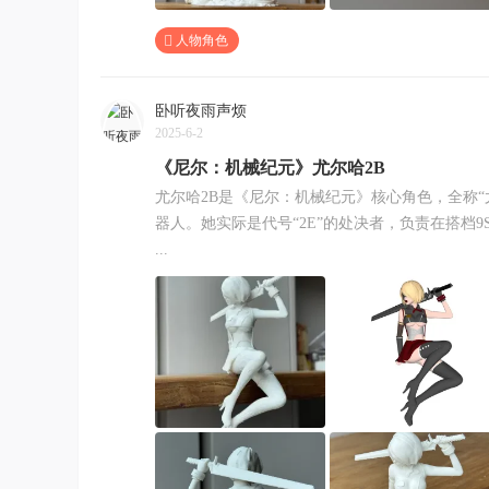
人物角色
卧听夜雨声烦
2025-6-2
《尼尔：机械纪元》尤尔哈2B
尤尔哈2B是《尼尔：机械纪元》核心角色，全称“
器人。她实际是代号“2E”的处决者，负责在搭档
...