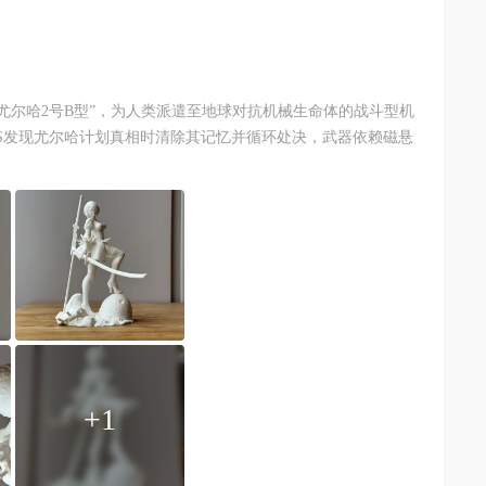
尤尔哈2号B型”，为人类派遣至地球对抗机械生命体的战斗型机
9S发现尤尔哈计划真相时清除其记忆并循环处决，武器依赖磁悬
+1