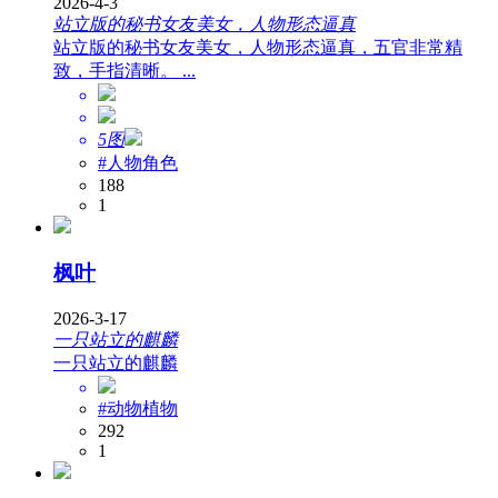
2026-4-3
站立版的秘书女友美女，人物形态逼真
站立版的秘书女友美女，人物形态逼真，五官非常精
致，手指清晰。 ...
5图
#人物角色
188
1
枫叶
2026-3-17
一只站立的麒麟
一只站立的麒麟
#动物植物
292
1