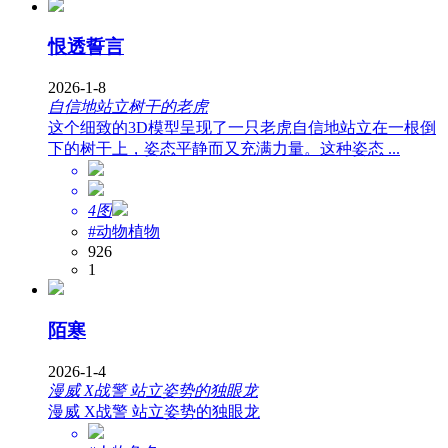
恨透誓言
2026-1-8
自信地站立树干的老虎
这个细致的3D模型呈现了一只老虎自信地站立在一根倒
下的树干上，姿态平静而又充满力量。这种姿态 ...
4图
#动物植物
926
1
陌寒
2026-1-4
漫威 X战警 站立姿势的独眼龙
漫威 X战警 站立姿势的独眼龙