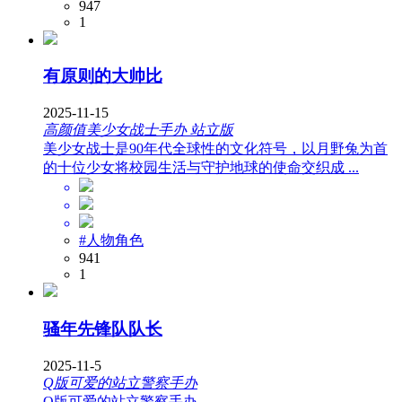
947
1
有原则的大帅比
2025-11-15
高颜值美少女战士手办 站立版
美少女战士是90年代全球性的文化符号，以月野兔为首
的十位少女将校园生活与守护地球的使命交织成 ...
#人物角色
941
1
骚年先锋队队长
2025-11-5
Q版可爱的站立警察手办
Q版可爱的站立警察手办