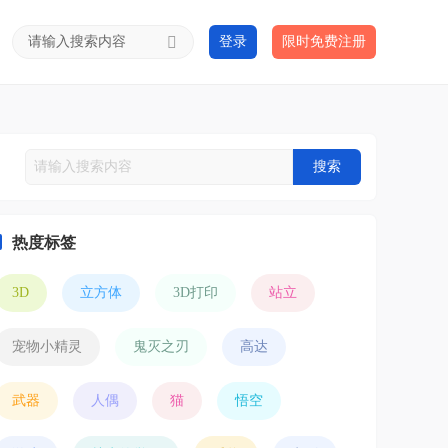
登录
限时免费注册
搜索
热度标签
3D
立方体
3D打印
站立
宠物小精灵
鬼灭之刃
高达
武器
人偶
猫
悟空