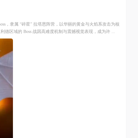
ss，隶属 “碎星” 拉塔恩阵营，以华丽的黄金与火焰系攻击为核
区域的 Boss 战因高难度机制与震撼视觉表现，成为许 ...