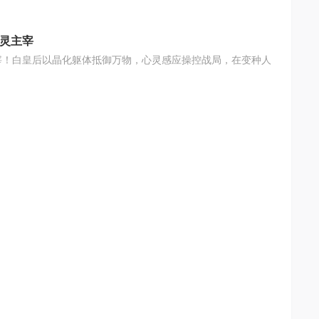
心灵主宰
宰！白皇后以晶化躯体抵御万物，心灵感应操控战局，在变种人