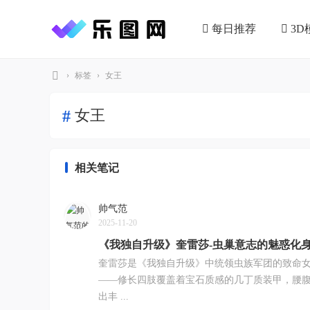
每日推荐
3D
›
标签
›
女王
乐
女王
#
图
网
相关笔记
帅气范
2025-11-20
《我独自升级》奎雷莎-虫巢意志的魅惑化
奎雷莎是《我独自升级》中统领虫族军团的致命
——修长四肢覆盖着宝石质感的几丁质装甲，腰
出丰 ...