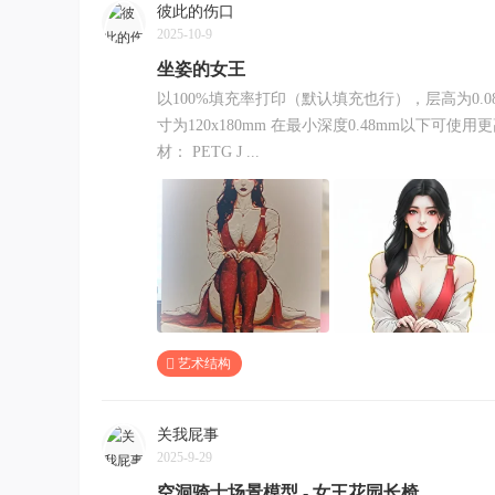
彼此的伤口
2025-10-9
坐姿的女王
以100%填充率打印（默认填充也行），层高为0.08
寸为120x180mm 在最小深度0.48mm以下可使
材： PETG J ...
艺术结构
关我屁事
2025-9-29
空洞骑士场景模型 - 女王花园长椅