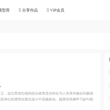
模型库
分享作品
VIP会员
身
女王，这位黑发红瞳的统治者将昆虫特征与人类美学融合到极致
腹延伸出的透明虫翼在战斗中高频振动。她墨绿色胸甲巧妙勾勒