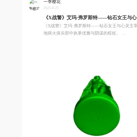
一季樱花
2025-8-25
《X战警》艾玛·弗罗斯特——钻石女王与
《X战警》艾玛·弗罗斯特——钻石女王与心灵主
地狱火俱乐部中执掌优雅与阴谋的权杖。 ...