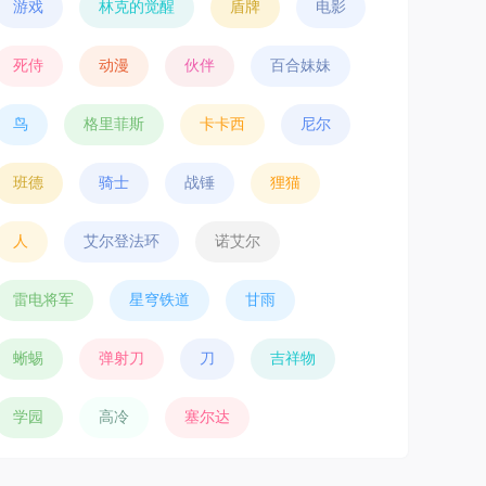
游戏
林克的觉醒
盾牌
电影
死侍
动漫
伙伴
百合妹妹
鸟
格里菲斯
卡卡西
尼尔
班德
骑士
战锤
狸猫
人
艾尔登法环
诺艾尔
雷电将军
星穹铁道
甘雨
蜥蜴
弹射刀
刀
吉祥物
学园
高冷
塞尔达