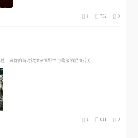
1
752
0
绒毯，狼群俯首时裙摆沾着野性与蔷薇的混血芬芳。
1
811
0