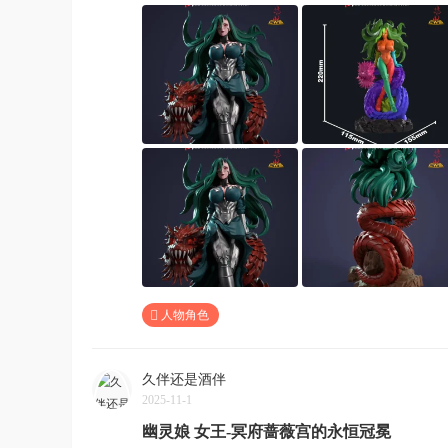
人物角色
久伴还是酒伴
2025-11-1
幽灵娘 女王-冥府蔷薇宫的永恒冠冕