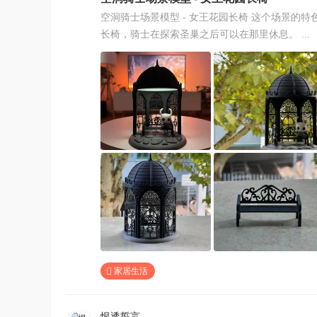
空洞骑士场景模型 - 女王花园长椅 这个场景的
长椅，骑士在探索圣巢之后可以在那里休息。 ...
家居生活
恨透誓言