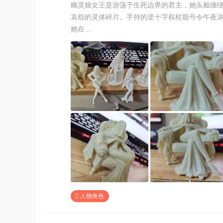
幽灵娘女王是游荡于生死边界的君主，她头戴缠
哀怨的灵体碎片。手持的逆十字权杖能号令午夜
她在 ...
人物角色