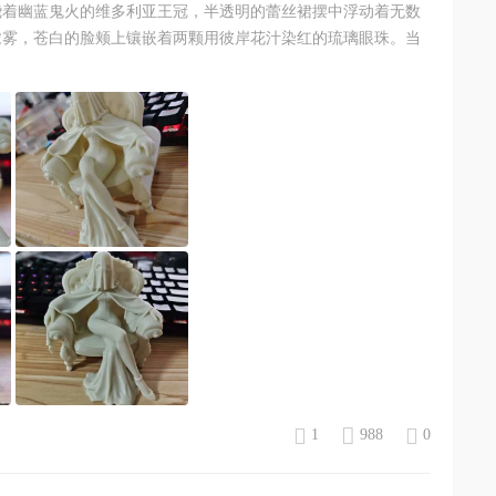
绕着幽蓝鬼火的维多利亚王冠，半透明的蕾丝裙摆中浮动着无数
浓雾，苍白的脸颊上镶嵌着两颗用彼岸花汁染红的琉璃眼珠。当
1
988
0