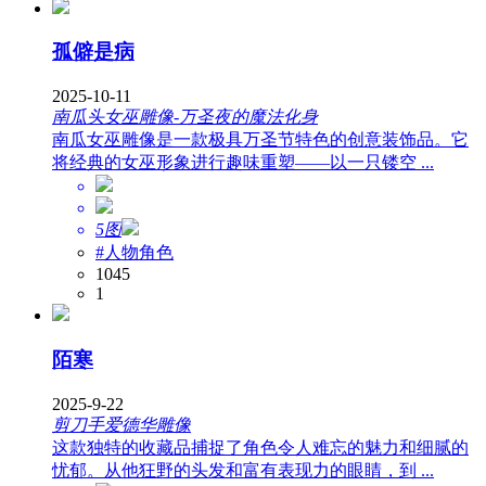
孤僻是病
2025-10-11
南瓜头女巫雕像-万圣夜的魔法化身
南瓜女巫雕像是一款极具万圣节特色的创意装饰品。它
将经典的女巫形象进行趣味重塑——以一只镂空 ...
5图
#人物角色
1045
1
陌寒
2025-9-22
剪刀手爱德华雕像
这款独特的收藏品捕捉了角色令人难忘的魅力和细腻的
忧郁。从他狂野的头发和富有表现力的眼睛，到 ...