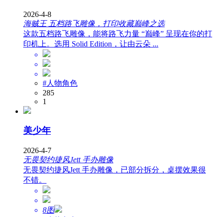
2026-4-8
海贼王 五档路飞雕像，打印收藏巅峰之选
这款五档路飞雕像，能将路飞力量 “巅峰” 呈现在你的打
印机上。选用 Solid Edition，让由云朵 ...
#人物角色
285
1
美少年
2026-4-7
无畏契约捷风Jett 手办雕像
无畏契约捷风Jett 手办雕像，已部分拆分，桌摆效果很
不错。
8图