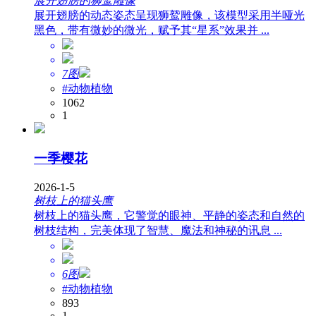
展开翅膀的狮鹫雕像
展开翅膀的动态姿态呈现狮鹫雕像，该模型采用半哑光
黑色，带有微妙的微光，赋予其“星系”效果并 ...
7图
#动物植物
1062
1
一季樱花
2026-1-5
树枝上的猫头鹰
树枝上的猫头鹰，它警觉的眼神、平静的姿态和自然的
树枝结构，完美体现了智慧、魔法和神秘的讯息 ...
6图
#动物植物
893
1