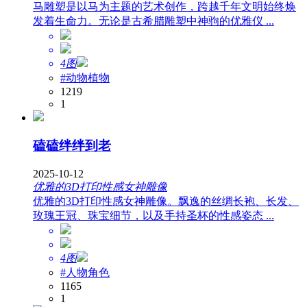
马雕塑是以马为主题的艺术创作，跨越千年文明始终焕
发着生命力。无论是古希腊雕塑中神驹的优雅仪 ...
4图
#动物植物
1219
1
磕磕绊绊到老
2025-10-12
优雅的3D打印性感女神雕像
优雅的3D打印性感女神雕像。飘逸的丝绸长袍、长发、
玫瑰王冠、珠宝细节，以及手持圣杯的性感姿态 ...
4图
#人物角色
1165
1