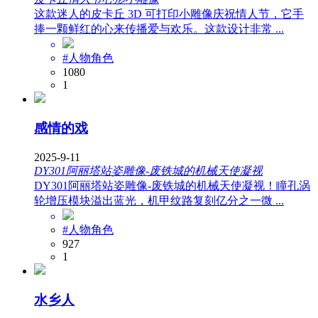
这款迷人的皮卡丘 3D 可打印小雕像庆祝情人节，它手
捧一颗鲜红的心来传播爱与欢乐。这款设计非常 ...
#人物角色
1080
1
感情的戏
2025-9-11
DY301阿丽塔站姿雕像-废铁城的机械天使凝视
DY301阿丽塔站姿雕像-废铁城的机械天使凝视！瞳孔涡
轮增压模块溢出蓝光，机甲纹路复刻亿分之一微 ...
#人物角色
927
1
水乡人