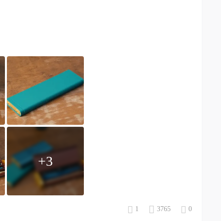
+3
1
3765
0