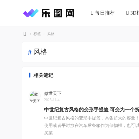
每日推荐
3D
›
标签
›
风格
乐
风格
#
图
网
相关笔记
傲世天下
2025-11-4
中世纪复古风格的变形手提篮 可变为一个
中世纪复古风格的变形手提篮，具备超大的容量
使用或者平时放在汽车后备箱作为储物框，也可
买菜 ...