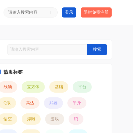
登录
限时免费注册
搜索
热度标签
线轴
立方体
基础
平台
Q版
高达
武器
半身
悟空
浮雕
游戏
鸡