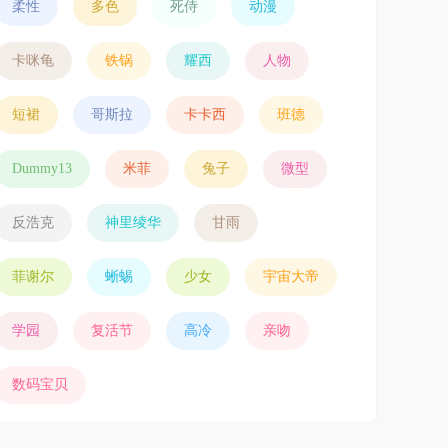
柔性
多色
死侍
动漫
卡咪龟
铁锅
耀西
人物
短裙
哥斯拉
卡卡西
班德
Dummy13
米菲
兔子
微型
反浩克
神里绫华
甘雨
菲谢尔
蜥蜴
少女
宇宙大帝
学园
复活节
高冷
亲吻
数码宝贝