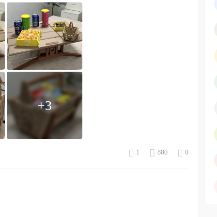
+3
1
880
0