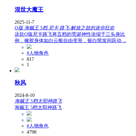
混世大魔王
2025-11-7
Q版 海贼王 5档 尼卡 路飞-解放之鼓的迷你狂欢
这款Q版尼卡路飞将五档的荒诞神性浓缩于三头身比
例，橡胶身体如白云般自由变形，银白鬃发间跃动 ...
#人物角色
817
1
秋风
2024-8-10
海贼王 5档太阳神路飞
海贼王 5档太阳神路飞
#人物角色
4798