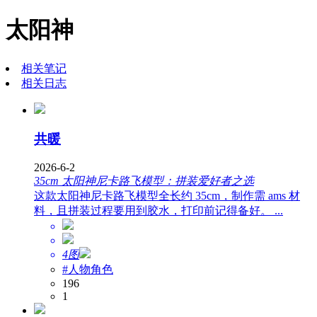
太阳神
相关笔记
相关日志
共暖
2026-6-2
35cm 太阳神尼卡路飞模型：拼装爱好者之选
这款太阳神尼卡路飞模型全长约 35cm，制作需 ams 材
料，且拼装过程要用到胶水，打印前记得备好。 ...
4图
#人物角色
196
1