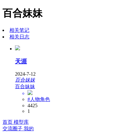
百合妹妹
相关笔记
相关日志
天涯
2024-7-12
百合妹妹
百合妹妹
#人物角色
4425
1
首页
模型库
交流圈子
我的