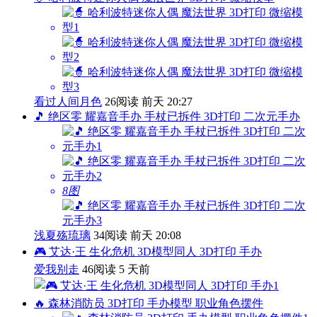
看过人间月色
26阅读
前天 20:27
🎵 绝区零 耀嘉音手办 手杖已拆件 3D打印 二次元手办
8图
浅夏殇琉璃
34阅读
前天 20:08
🎮 艾达·王 生化危机 3D模型同人 3D打印 手办
爱我别走
46阅读
5 天前
🔥 森林消防员 3D打印 手办模型 职业角色摆件