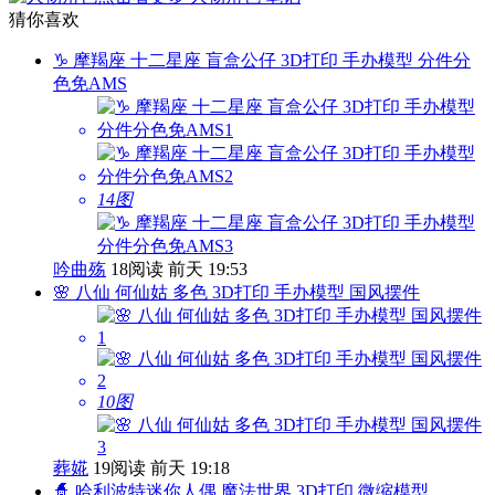
猜你喜欢
♑ 摩羯座 十二星座 盲盒公仔 3D打印 手办模型 分件分
色免AMS
14图
吟曲殇
18阅读
前天 19:53
🌸 八仙 何仙姑 多色 3D打印 手办模型 国风摆件
10图
葬婲
19阅读
前天 19:18
🧙 哈利波特迷你人偶 魔法世界 3D打印 微缩模型