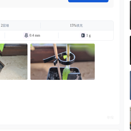
2
15%
层墙
填充
0.4 mm
1 g
举报