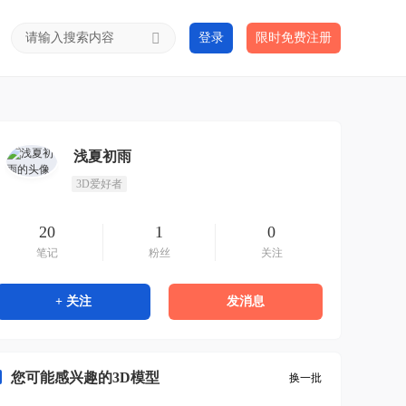
登录
限时免费注册
浅夏初雨
3D爱好者
20
1
0
笔记
粉丝
关注
+ 关注
发消息
您可能感兴趣的3D模型
换一批