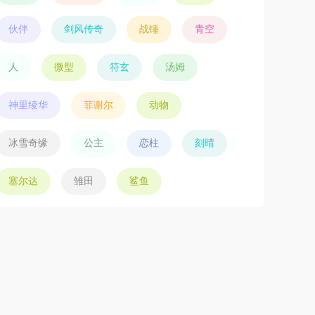
伙伴
剑风传奇
战锤
青空
人
微型
符玄
汤姆
神里绫华
菲谢尔
动物
冰雪奇缘
公主
恋柱
刻晴
塞尔达
雏田
鲨鱼