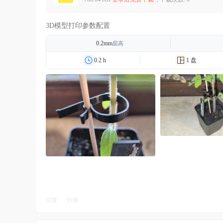
3D模型打印参数配置
0.2mm
层高
0.2 h
1 盘
回复
转播