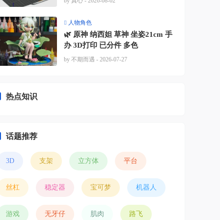
by 真心
- 2026-08-02
人物角色
🌿 原神 纳西妲 草神 坐姿21cm 手
办 3D打印 已分件 多色
by 不期而遇
- 2026-07-27
热点知识
话题推荐
3D
支架
立方体
平台
丝杠
稳定器
宝可梦
机器人
游戏
无牙仔
肌肉
路飞