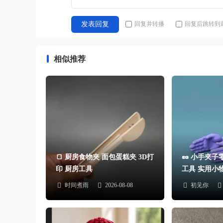
回复并转播
回复后跳转到
发表回复
相似推荐
🍞 厨房食物夹 面包蛋糕夹 3D打
🥜 小手夹子
印 厨房工具
工具 实用小
时间煮雨
2026-08-08
初见你