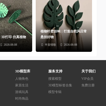
植物叶壁挂钩：打造自然风日常
 3D打印 仿真植物
悬挂好物
2026-08-08
半首情歌
2026-08-08
3D模型库
服务支持
关于我们
人物角色
搜索模型
VIP会员
家居生活
3D模型标签合集
免费注册
游戏玩具
模型专辑
时尚饰品