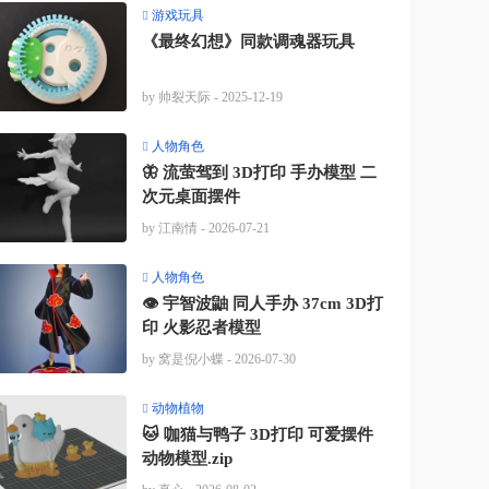
游戏玩具
《最终幻想》同款调魂器玩具
by 帅裂天际
- 2025-12-19
人物角色
🦋 流萤驾到 3D打印 手办模型 二
次元桌面摆件
by 江南情
- 2026-07-21
人物角色
👁️ 宇智波鼬 同人手办 37cm 3D打
印 火影忍者模型
by 窝是倪小蝶
- 2026-07-30
动物植物
🐱 咖猫与鸭子 3D打印 可爱摆件
动物模型.zip