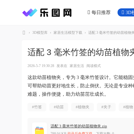
每日推荐
3D
›
3D模型库
›
家居生活模型下载
›
适配 3 毫米竹签的幼苗植物
乐
图
适配 3 毫米竹签的幼苗植物
网
2026-5-7 19:30:28
发表在
家居生活
阅读模式
这款幼苗植物夹，专为 3 毫米竹签设计。它能稳
可帮助幼苗更好地生长，防止倒伏。无论是专业种
难题，操作便捷，助力幼苗茁壮成长。
#竹签
#幼苗
#植物夹
#夹子
#植物
适配 3 毫米竹签的幼苗植物夹.zip
788.04 KB
登录后免费下载
, 下载次数: 0