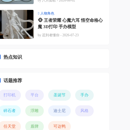
by 八月如歌
- 2026-08-02
人物角色
🐵 王者荣耀 心魔六耳 悟空命格心
魔 3D打印 手办模型
by 迟到者懂你
- 2026-07-23
热点知识
话题推荐
打印机
平台
圣诞节
手办
碎石者
浮雕
迪士尼
风格
任天堂
盾牌
可达鸭