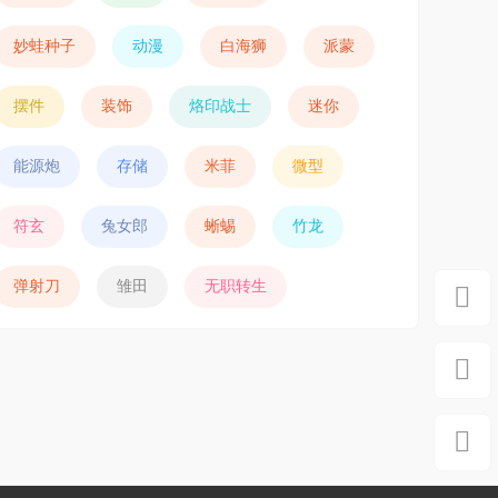
妙蛙种子
动漫
白海狮
派蒙
摆件
装饰
烙印战士
迷你
能源炮
存储
米菲
微型
符玄
兔女郎
蜥蜴
竹龙
弹射刀
雏田
无职转生