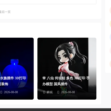
最后一页
瓶 水族摆件 3D打印
🌸 八仙 何仙姑 多色 3D打印 手
面装饰
办模型 国风摆件
2026-08-08
葬婲
2026-08-08