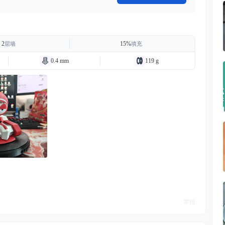
2
15%
层墙
填充
0.4 mm
119 g
举报