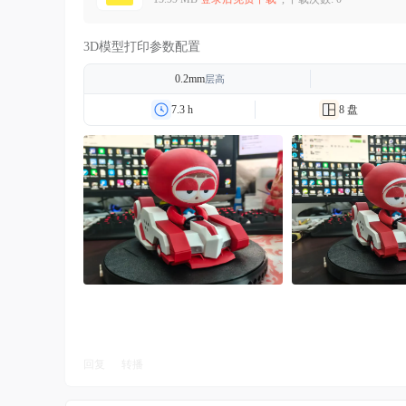
3D模型打印参数配置
0.2mm
层高
7.3 h
8 盘
回复
转播