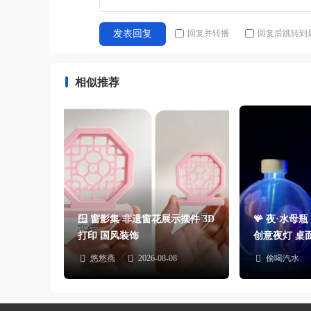
回复并转播
回复后跳转到
发表回复
相似推荐
🪟 窗影集 非遗窗花展示摆件 3D
🪸 夜·水母
打印 国风装饰
创意夜灯 桌
悠悠燕
2026-08-08
偷喝汽水