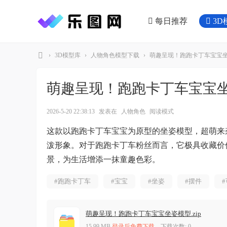
每日推荐
3D
›
3D模型库
›
人物角色模型下载
›
萌趣呈现！跑跑卡丁车宝宝
乐
图
萌趣呈现！跑跑卡丁车宝宝
网
2026-5-20 22:38:13
发表在
人物角色
阅读模式
这款以跑跑卡丁车宝宝为原型的坐姿模型，超萌来
泼形象。对于跑跑卡丁车粉丝而言，它极具收藏价
景，为生活增添一抹童趣色彩。
#跑跑卡丁车
#宝宝
#坐姿
#摆件
萌趣呈现！跑跑卡丁车宝宝坐姿模型.zip
15.99 MB
登录后免费下载
, 下载次数: 0