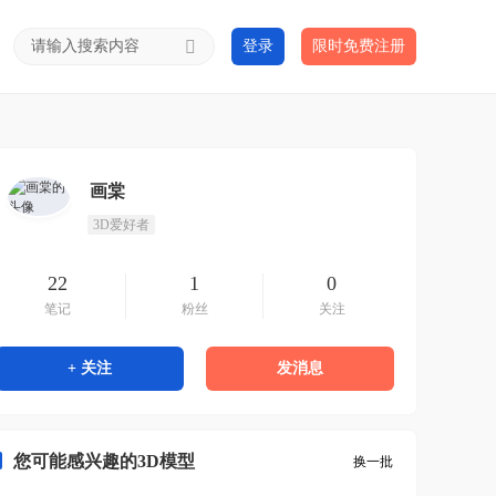
登录
限时免费注册
画棠
3D爱好者
22
1
0
笔记
粉丝
关注
+ 关注
发消息
您可能感兴趣的3D模型
换一批