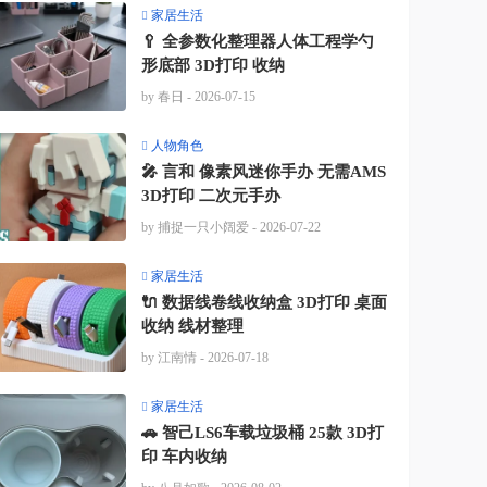
家居生活
🥄 全参数化整理器人体工程学勺
形底部 3D打印 收纳
by 春日
- 2026-07-15
人物角色
🎤 言和 像素风迷你手办 无需AMS
3D打印 二次元手办
by 捕捉一只小阔爱
- 2026-07-22
家居生活
🔌 数据线卷线收纳盒 3D打印 桌面
收纳 线材整理
by 江南情
- 2026-07-18
家居生活
🚗 智己LS6车载垃圾桶 25款 3D打
印 车内收纳