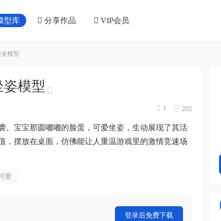
模型库
分享作品
VIP会员
坐姿模型
坐姿模型
1
202
袭。宝宝那圆嘟嘟的脸蛋，可爱坐姿，生动展现了其活
值，摆放在桌面，仿佛能让人重温游戏里的激情竞速场
#可爱
登录后免费下载