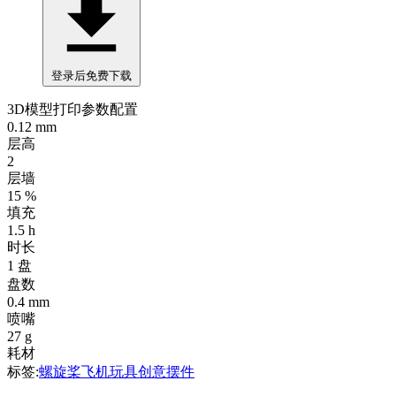
登录后免费下载
3D模型打印参数配置
0.12 mm
层高
2
层墙
15 %
填充
1.5 h
时长
1 盘
盘数
0.4 mm
喷嘴
27 g
耗材
标签:
螺旋桨
飞机
玩具
创意
摆件