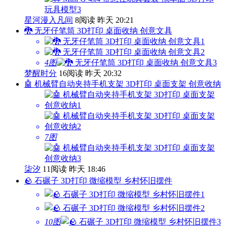
星河漫入凡间
8阅读
昨天 20:21
🐉 无牙仔笔筒 3D打印 桌面收纳 创意文具
4图
梦醒时分
16阅读
昨天 20:32
🤖 机械臂自动夹持手机支架 3D打印 桌面支架 创意收纳
7图
柒汐
11阅读
昨天 18:46
🪨 石碾子 3D打印 微缩模型 乡村怀旧摆件
10图