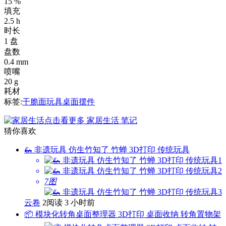
15 %
填充
2.5 h
时长
1 盘
盘数
0.4 mm
喷嘴
20 g
耗材
标签:
干脆面
玩具
桌面
摆件
点击看更多
家居生活
笔记
猜你喜欢
🦗 非遗玩具 仿生竹知了 竹蝉 3D打印 传统玩具
7图
云卷
2阅读
3 小时前
📦 模块化转角桌面整理器 3D打印 桌面收纳 转角置物架