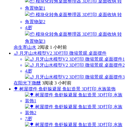
4图
余生寄山水
2阅读
1 小时前
🌙 月牙山水模型V2 3D打印 微缩景观 桌面摆件
4图
在阳光下微醺
3阅读
3 小时前
🌳 树屋摆件 鱼虾躲避屋 鱼缸造景 3D打印 水族装饰
7图