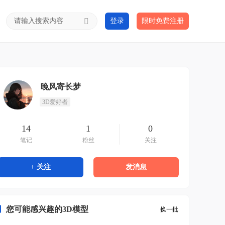
登录
限时免费注册
晚风寄长梦
3D爱好者
14
1
0
笔记
粉丝
关注
+ 关注
发消息
您可能感兴趣的3D模型
换一批