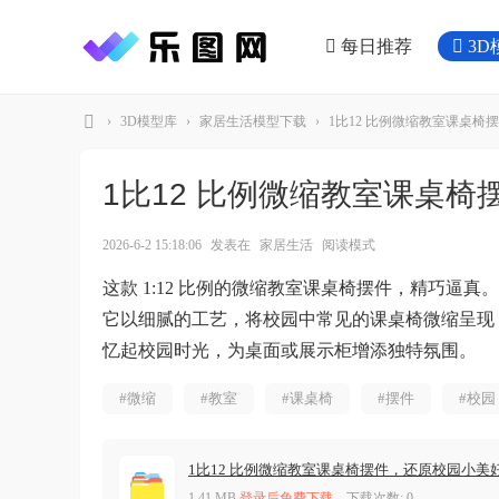
每日推荐
3D
›
3D模型库
›
家居生活模型下载
›
1比12 比例微缩教室课桌椅
乐
图
1比12 比例微缩教室课桌
网
2026-6-2 15:18:06
发表在
家居生活
阅读模式
这款 1:12 比例的微缩教室课桌椅摆件，精巧逼
它以细腻的工艺，将校园中常见的课桌椅微缩呈现
忆起校园时光，为桌面或展示柜增添独特氛围。
#微缩
#教室
#课桌椅
#摆件
#校园
1比12 比例微缩教室课桌椅摆件，还原校园小美好.
1.41 MB
登录后免费下载
, 下载次数: 0