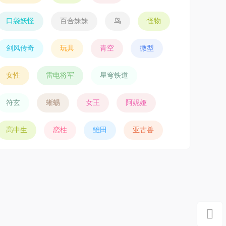
口袋妖怪
百合妹妹
鸟
怪物
剑风传奇
玩具
青空
微型
女性
雷电将军
星穹铁道
符玄
蜥蜴
女王
阿妮娅
高中生
恋柱
雏田
亚古兽