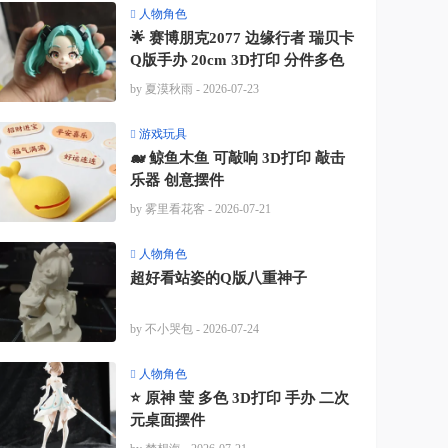
人物角色
🌟 赛博朋克2077 边缘行者 瑞贝卡
Q版手办 20cm 3D打印 分件多色
by 夏漠秋雨
- 2026-07-23
游戏玩具
🐋 鲸鱼木鱼 可敲响 3D打印 敲击
乐器 创意摆件
by 雾里看花客
- 2026-07-21
人物角色
超好看站姿的Q版八重神子
by 不小哭包
- 2026-07-24
人物角色
⭐ 原神 莹 多色 3D打印 手办 二次
元桌面摆件