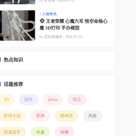
by 梦想海
- 2026-07-21
人物角色
🐵 王者荣耀 心魔六耳 悟空命格心
魔 3D打印 手办模型
by 迟到者懂你
- 2026-07-23
热点知识
话题推荐
3D
旋转
prusa
站立
星球大战
死神
黑神话
风格
训龙高手
有趣
海狮