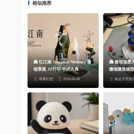
相似推荐
🏯 忆江南 Jiangnan Memory 微
🏯 微缩场景
缩景观 3D打印 中式古典
微缩建筑模
雨雾幻想
2026-08-06
偷走月亮的