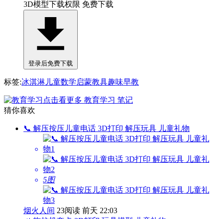
3D模型下载权限
免费下载
登录后免费下载
标签:
冰淇淋
儿童
数学
启蒙
教具
趣味
早教
点击看更多
教育学习
笔记
猜你喜欢
📞 解压按压儿童电话 3D打印 解压玩具 儿童礼物
5图
烟火人间
23阅读
前天 22:03