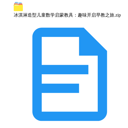
冰淇淋造型儿童数学启蒙教具：趣味开启早教之旅.zip