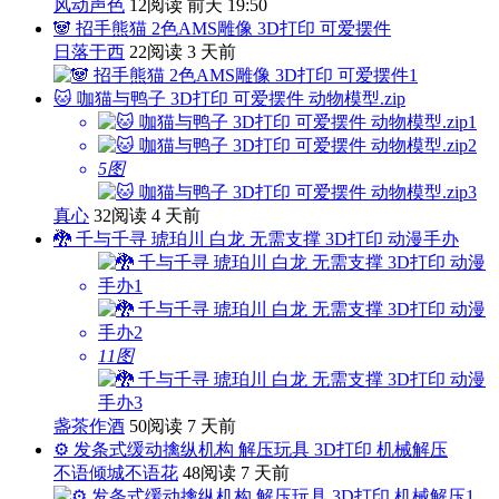
风动声色
12阅读
前天 19:50
🐼 招手熊猫 2色AMS雕像 3D打印 可爱摆件
日落于西
22阅读
3 天前
🐱 咖猫与鸭子 3D打印 可爱摆件 动物模型.zip
5图
真心
32阅读
4 天前
🐉 千与千寻 琥珀川 白龙 无需支撑 3D打印 动漫手办
11图
盏茶作酒
50阅读
7 天前
⚙️ 发条式缓动擒纵机构 解压玩具 3D打印 机械解压
不语倾城不语花
48阅读
7 天前