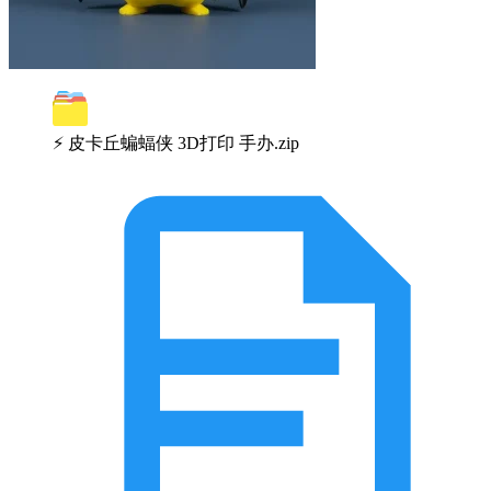
⚡ 皮卡丘蝙蝠侠 3D打印 手办.zip