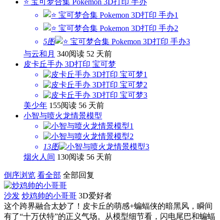
⭐ 宝可梦合集 Pokemon 3D打印 手办
5图
与云和月
340阅读
52 天前
皮卡丘手办 3D打印 宝可梦
美少年
155阅读
56 天前
小智与喷火龙情景模型
13图
烟火人间
130阅读
56 天前
倒序浏览
看全部
全部回复
沙发
炒鸡帅的小哥哥
3D爱好者
这个跨界融合太妙了！皮卡丘的萌感+蝙蝠侠的暗黑风，瞬间
有了“十万伏特”的正义气场。从模型细节看，闪电尾巴和蝙蝠