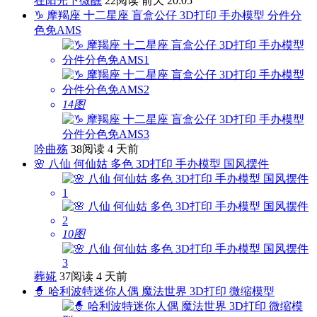
在阳光下微醺
22阅读
前天 20:05
♑ 摩羯座 十二星座 盲盒公仔 3D打印 手办模型 分件分
色免AMS
14图
吟曲殇
38阅读
4 天前
🌸 八仙 何仙姑 多色 3D打印 手办模型 国风摆件
10图
葬婲
37阅读
4 天前
🧙 哈利波特迷你人偶 魔法世界 3D打印 微缩模型