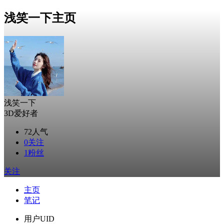
浅笑一下主页
浅笑一下
3D爱好者
72
人气
0
关注
1
粉丝
关注
主页
笔记
用户UID