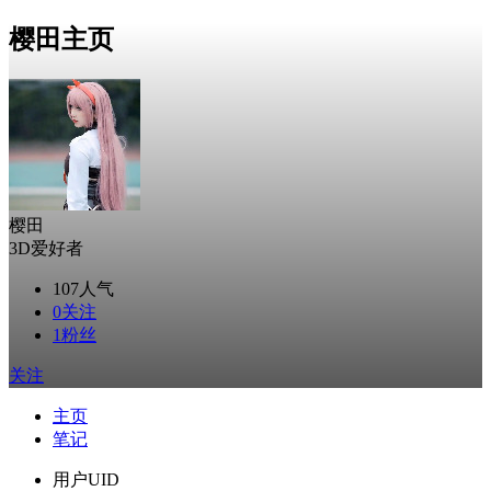
樱田主页
樱田
3D爱好者
107
人气
0
关注
1
粉丝
关注
主页
笔记
用户UID