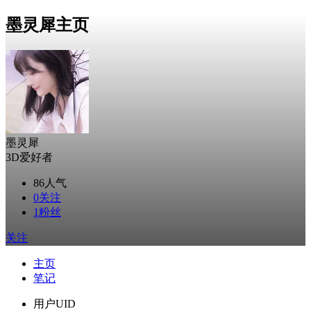
墨灵犀主页
墨灵犀
3D爱好者
86
人气
0
关注
1
粉丝
关注
主页
笔记
用户UID