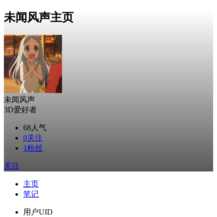
未闻风声主页
未闻风声
3D爱好者
68
人气
0
关注
1
粉丝
关注
主页
笔记
用户UID